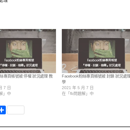
處理
k粉絲專頁帳號被 停權 狀況處理 教
Facebook粉絲專頁帳號被 封鎖 狀況處理
學
月 7 日
2021 年 5 月 7 日
題解」中
在「fb問題解」中
分
享