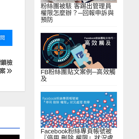
粉絲團被駭 客踢出管理員
權限怎麼辦？─回報申訴與
預防
閱
封鎖檢
文案
FB粉絲團貼文案例─高效觸
及
Facebook粉絲專頁帳號被
『停用 刪除 權限』狀況處