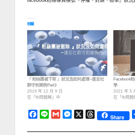
facebook粉絲專頁帳號『停權、封鎖、檢舉』狀況
相關
『 粉絲團被下架 』狀況及如何處理─違反社
Faceboo
群守則案例Part3
學
2019 年 12 月 9 日
2021 年 5 
在「fb問題解」中
在「fb問
F
L
G
M
X
T
Share
a
i
m
e
h
c
n
a
s
r