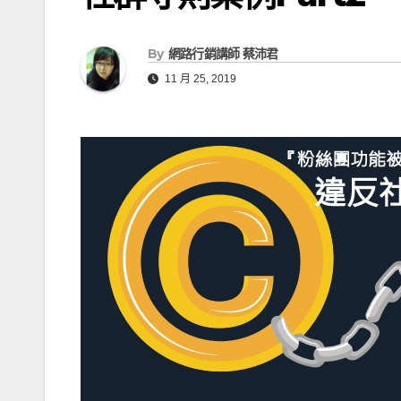
e
g
a
e
By
網路行銷講師 蔡沛君
d
r
11 月 25, 2019
s