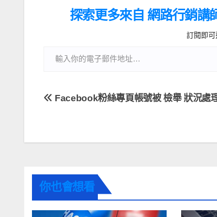
e
e
i
s
e
探索更多來自 網路行銷講
b
l
e
a
訂閱即可
o
n
d
o
g
s
k
e
r
Facebook粉絲專頁帳號被 檢舉 狀況處
你也會想看