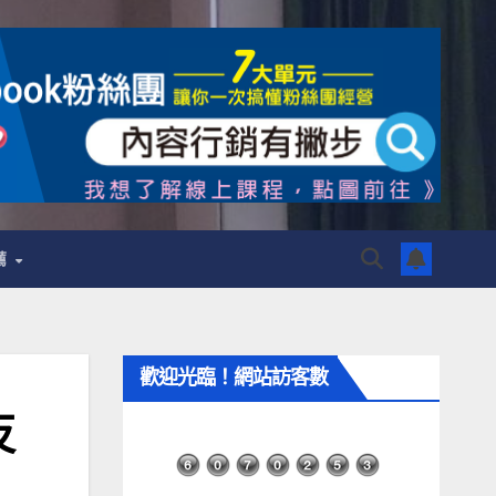
薦
歡迎光臨！網站訪客數
反