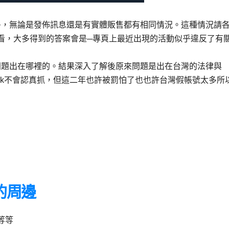
多，無論是發佈訊息還是有實體販售都有相同情況。這種情況請
看，大多得到的答案會是─專頁上最近出現的活動似乎違反了有
問題出在哪裡的。結果深入了解後原來問題是出在台灣的法律與
ebook不會認真抓，但這二年也許被罰怕了也也許台灣假帳號太多所
的周邊
等等