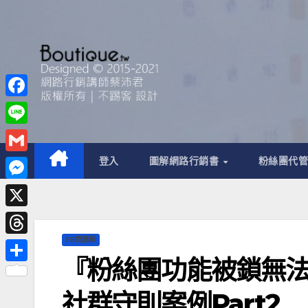
F
a
L
c
i
G
登入
圖解網路行銷書
粉絲團代
e
n
m
M
b
e
a
e
o
X
i
s
o
FB問題解
T
l
s
k
『粉絲團功能被鎖無法
h
分
e
r
享
社群守則案例Part2
n