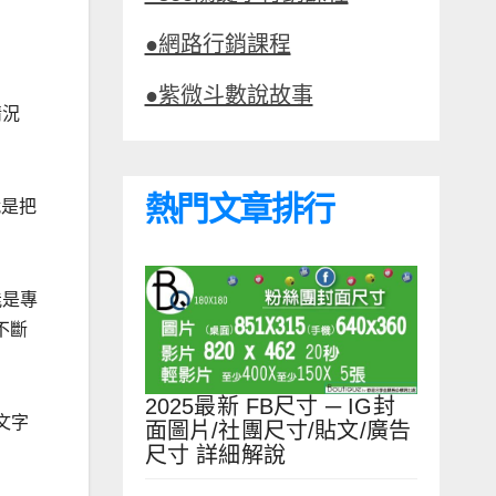
●網路行銷課程
●紫微斗數說故事
情況
熱門文章排行
就是把
能是專
不斷
2025最新 FB尺寸 ─ IG封
文字
面圖片/社團尺寸/貼文/廣告
尺寸 詳細解說