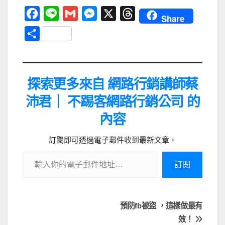
F
L
G
M
X
T
Share
a
i
m
e
h
分
c
n
a
s
r
享
e
e
i
s
e
b
l
e
a
探索更多來自 網路行銷講師蔡
o
n
d
沛君｜ 不踢客網路行銷公司 的
o
g
s
內容
k
e
r
訂閱即可透過電子郵件收到最新文章。
訂閱
預防fb被盜 ，這樣做最有
效！