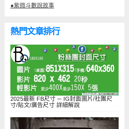
●紫微斗數說故事
熱門文章排行
2025最新 FB尺寸 ─ IG封面圖片/社團尺
寸/貼文/廣告尺寸 詳細解說