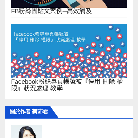
FB粉絲團貼文案例─高效觸及
Facebook粉絲專頁帳號被『停用 刪除 權
限』狀況處理 教學
關於作者 蔡沛君