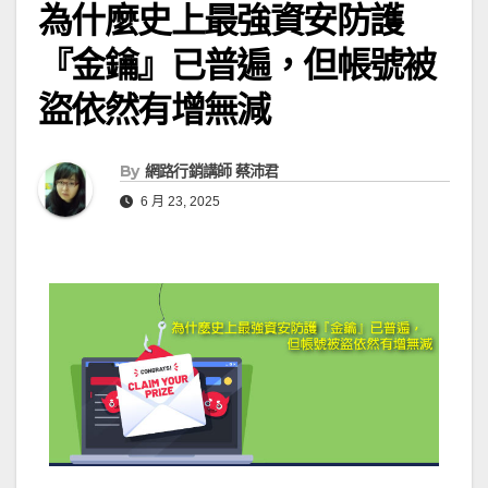
為什麼史上最強資安防護
『金鑰』已普遍，但帳號被
盜依然有增無減
By
網路行銷講師 蔡沛君
6 月 23, 2025