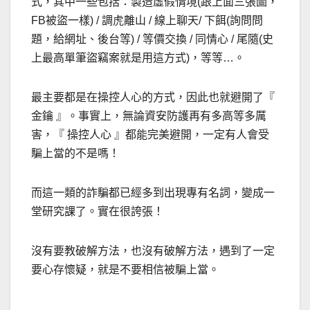
式，其中一些包括：製造虛假情境(跟上面三張圖，
FB被盜一樣) / 調虎離山 / 線上聊天/ 下餌(詢問問
題，給網址、後台等) / 等價交換 / 同情心 / 尾隨(史
上最高單筆盜竊案就是用這方式)，等等…。
最主要都是在操控人心的方式，因此也就避開了『
金鑰 』。事實上，無論資安防護再有多高等多厲
害，『 操控人心 』都能完美避開，一定有人會受
騙上當的不是嗎！
而這一類的詐騙都已經多到出現專有名詞，變成一
堂研究課了。實在很誇張！
沒有要教破解方法，也沒有破解方法，遇到了一定
要心存懷疑，就是不要相信被騙上當。