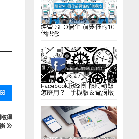
經營 SEO優化 前要懂的10
個觀念
Facebook粉絲團 限時動態
怎麼用？─手機版＆電腦版
閱
間取得
衡