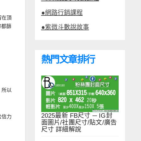
●網路行銷課程
留在頂
●紫微斗數說故事
容都篩
熱門文章排行
，所以
2025最新 FB尺寸 ─ IG封
公信力
面圖片/社團尺寸/貼文/廣告
尺寸 詳細解說