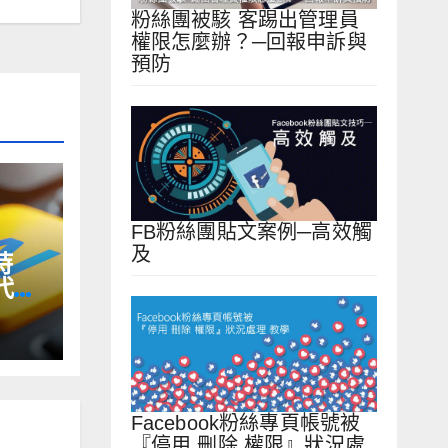
粉絲團被駭 客踢出管理員
權限怎麼辦？─回報申訴與
預防
FB粉絲團貼文案例─高效觸
及
時
代
Facebook粉絲專頁帳號被
『停用 刪除 權限』狀況處