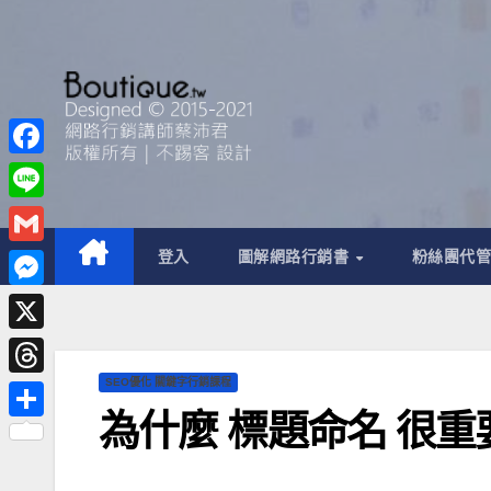
F
a
L
c
i
G
登入
圖解網路行銷書
粉絲團代
e
n
m
M
b
e
a
e
o
X
i
s
o
SEO優化 關鍵字行銷課程
T
l
s
k
為什麼 標題命名 很
h
分
e
r
享
n