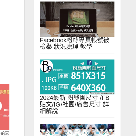
Facebook粉絲專頁帳號被
檢舉 狀況處理 教學
2024最新 粉絲團尺寸 /FB
貼文/IG/社團/廣告尺寸 詳
細解說
性的寫