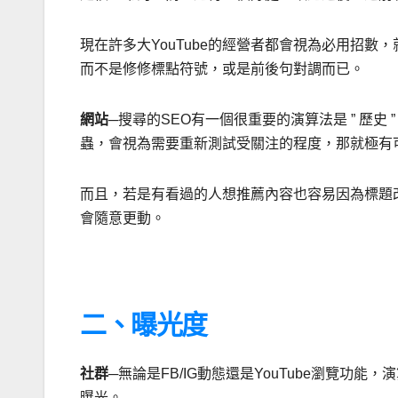
現在許多大YouTube的經營者都會視為必用招
而不是修修標點符號，或是前後句對調而已。
網站
─搜尋的SEO有一個很重要的演算法是 ” 歷
蟲，會視為需要重新測試受關注的程度，那就極有
而且，若是有看過的人想推薦內容也容易因為標題
會隨意更動。
二、曝光度
社群
─無論是FB/IG動態還是YouTube
瀏覽功能，演
曝光。