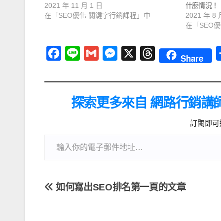
2021 年 11 月 1 日
什麼情況！
在「SEO優化 關鍵字行銷課程」中
2021 年 8 
在「SEO
F
L
G
M
X
T
Share
a
i
m
e
h
c
n
a
s
r
e
e
i
s
e
探索更多來自 網路行銷講
b
l
e
a
訂閱即可
o
n
d
o
g
s
k
e
r
如何寫出SEO排名第一頁的文章