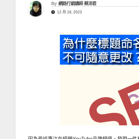
e
By
網路行銷講師 蔡沛君
g
a
12 月 18, 2023
e
d
r
s
因為最近專注在經營YouTube品牌頻道，發現一