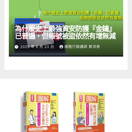
FB社群行銷課程
為什麼史上最強資安防護『金鑰』
已普遍，但帳號被盜依然有增無減
2025 年 6 月 23 日
網路行銷講師 蔡沛君