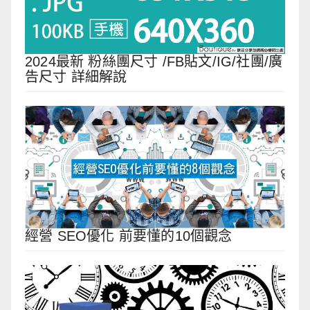
2024最新 粉絲團尺寸 /FB貼文/IG/社團/廣
告尺寸 詳細解說
經營 SEO優化 前要懂的10個觀念