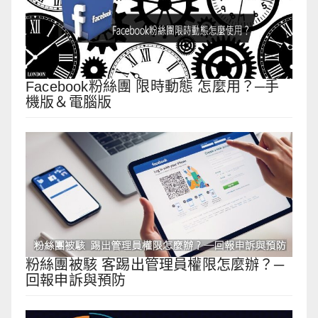
Facebook粉絲團 限時動態 怎麼用？─手
機版＆電腦版
粉絲團被駭 客踢出管理員權限怎麼辦？─
回報申訴與預防