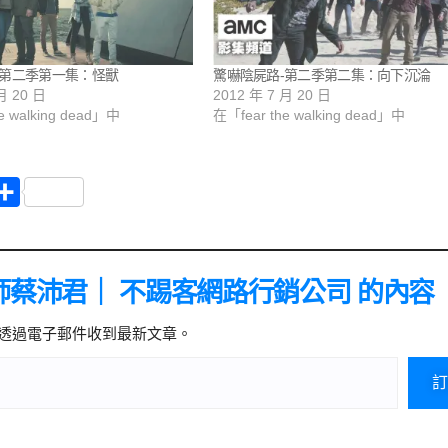
-第二季第一集：怪獸
驚嚇陰屍路-第二季第二集：向下沉淪
月 20 日
2012 年 7 月 20 日
e walking dead」中
在「fear the walking dead」中
分
享
師蔡沛君｜ 不踢客網路行銷公司 的內容
透過電子郵件收到最新文章。
訂