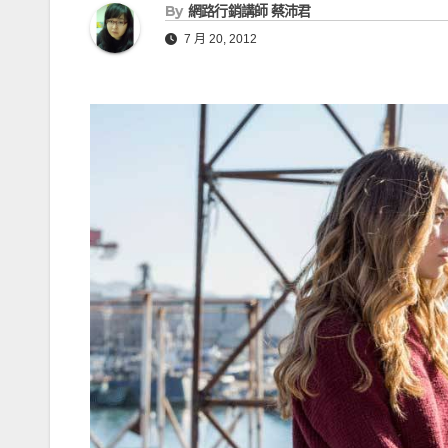
e
By
網路行銷講師 蔡沛君
g
a
7 月 20, 2012
e
d
r
s