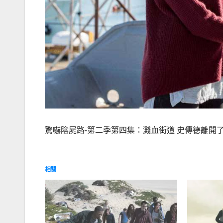
驚嚇陰屍路-第二季第四集：濺血街道 史傳德離開
相關