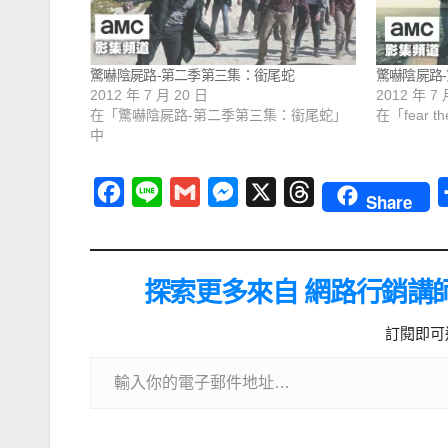
驚嚇陰屍路-第二季第三集：銜尾蛇
驚嚇陰屍路
2012 年 7 月 20 日
2012 年 7 
在「驚嚇陰屍路-第二季第三集：銜尾蛇」
在「fear th
中
F
L
G
M
X
T
Share
a
i
m
e
h
c
n
a
s
r
e
e
i
s
e
探索更多來自 網路行銷講
b
l
e
a
訂閱即可
o
n
d
o
g
s
k
e
r