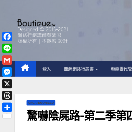
F
a
L
c
i
G
登入
圖解網路行銷書
粉絲團代
e
n
m
M
b
e
a
e
o
X
i
s
o
UNCATEGORIZED
T
l
s
k
驚嚇陰屍路-第二季第
h
分
e
r
享
n