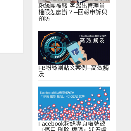
粉絲團被駭 客踢出管理員
權限怎麼辦？─回報申訴與
預防
FB粉絲團貼文案例─高效觸
及
Facebook粉絲專頁帳號被
『停用 刪除 權限』狀況處