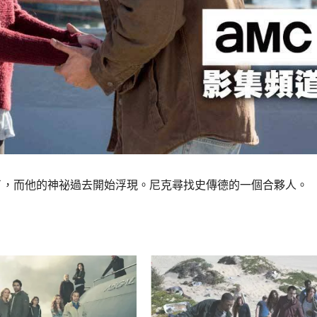
了，而他的神祕過去開始浮現。尼克尋找史傳德的一個合夥人。