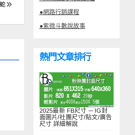
尾蛇
●網路行銷課程
●紫微斗數說故事
熱門文章排行
2025最新 FB尺寸 ─ IG封
面圖片/社團尺寸/貼文/廣告
尺寸 詳細解說