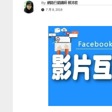
e
By
網路行銷講師 蔡沛君
g
a
7 月 8, 2016
e
d
r
s