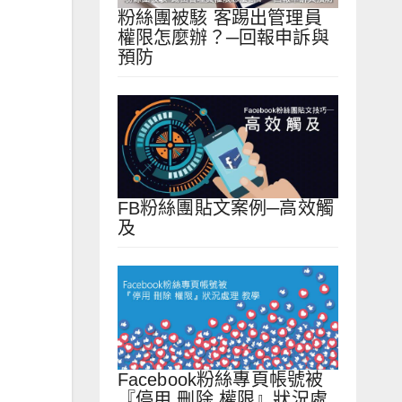
粉絲團被駭 客踢出管理員
權限怎麼辦？─回報申訴與
預防
FB粉絲團貼文案例─高效觸
及
Facebook粉絲專頁帳號被
『停用 刪除 權限』狀況處