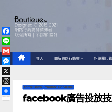
F
a
L
c
i
G
登入
圖解網路行銷書
粉絲團代
e
n
m
M
b
e
a
e
o
X
i
s
o
FB社群行銷課程
YOUTUBE影片行銷課程
T
l
s
k
facebook廣告投
h
分
e
r
享
n