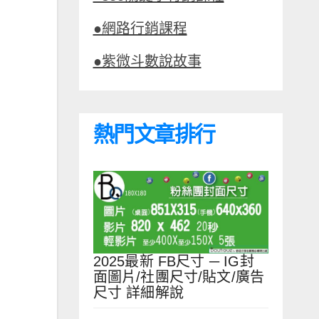
●網路行銷課程
●紫微斗數說故事
熱門文章排行
2025最新 FB尺寸 ─ IG封
面圖片/社團尺寸/貼文/廣告
尺寸 詳細解說