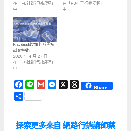
在「FB社群行銷課程」
在「FB社群行銷課程」
中
中
Facebook增加 粉絲團按
讚 經營術
2020 年 4 月 27 日
在「FB社群行銷課程」
中
F
L
G
M
X
T
Share
a
i
m
e
h
分
c
n
a
s
r
享
e
e
i
s
e
b
l
e
a
探索更多來自 網路行銷講師蔡
o
n
d