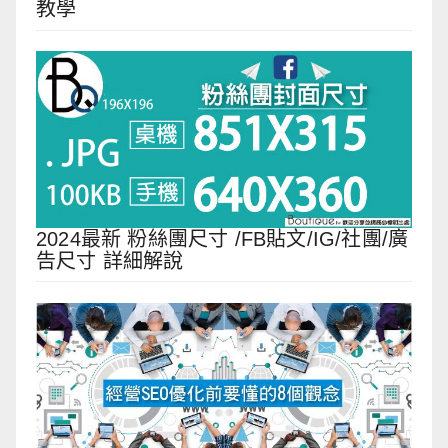
教學
2024最新 粉絲團尺寸 /FB貼文/IG/社團/廣
告尺寸 詳細解說