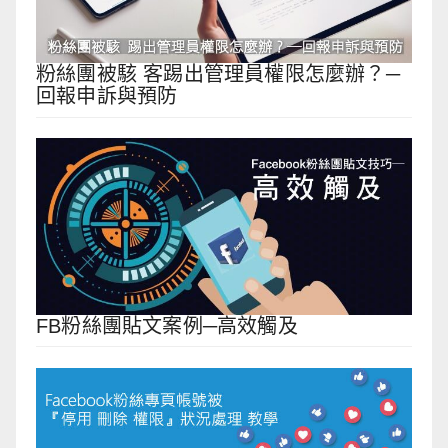
粉絲團被駭 客踢出管理員權限怎麼辦？─
回報申訴與預防
FB粉絲團貼文案例─高效觸及