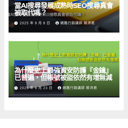
當AI搜尋發展成熟時SEO搜尋真會
被取代嗎？
2025 年 9 月 8 日
網路行銷講師 蔡沛君
FB社群行銷課程
為什麼史上最強資安防護『金鑰』
已普遍，但帳號被盜依然有增無減
2025 年 6 月 23 日
網路行銷講師 蔡沛君