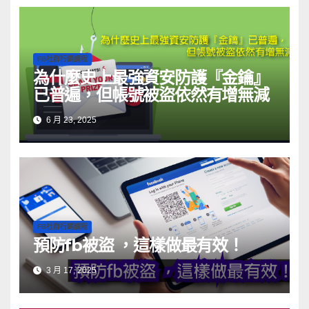
FB社群行銷課程
為什麼史上最強資安防護『金鑰』
已普遍，但帳號被盜依然有增無減
6 月 23, 2025
FB社群行銷課程
預防fb被盜 ，這樣做最有效！
3 月 17, 2025