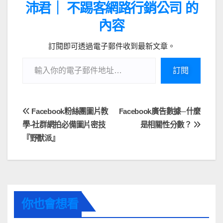
沛君｜ 不踢客網路行銷公司 的
o
g
s
內容
k
e
r
訂閱即可透過電子郵件收到最新文章。
訂閱
Facebook粉絲團圖片教
Facebook廣告數據─什麼
學-社群網拍必備圖片密技
是相關性分數？
『野獸派』
你也會想看