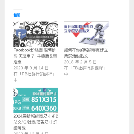
相關
Facebook粉絲團 限時動
如何在你的粉絲專頁建立
態 怎麼用？─手機版＆電
票選活動貼文
腦版
2018 年 2 月 5 日
2020 年 9 月 14 日
在「FB社群行銷課程」
在「FB社群行銷課程」
中
中
2024最新 粉絲團尺寸 /FB
貼文/IG/社團/廣告尺寸 詳
細解說
2023 年 12 月 4 日