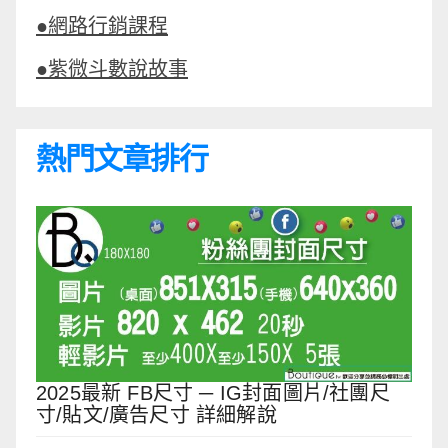
●網路行銷課程
●紫微斗數說故事
熱門文章排行
2025最新 FB尺寸 ─ IG封面圖片/社團尺
寸/貼文/廣告尺寸 詳細解說