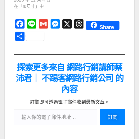
在「fb尺寸」中
F
L
G
M
X
T
Share
a
i
m
e
h
分
c
n
a
s
r
享
e
e
i
s
e
b
l
e
a
探索更多來自 網路行銷講師蔡
o
n
d
沛君｜ 不踢客網路行銷公司 的
o
g
s
內容
k
e
r
訂閱即可透過電子郵件收到最新文章。
訂閱