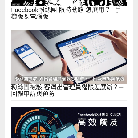
Facebook粉絲團 限時動態 怎麼用？─手
機版＆電腦版
粉絲團被駭 客踢出管理員權限怎麼辦？─
回報申訴與預防