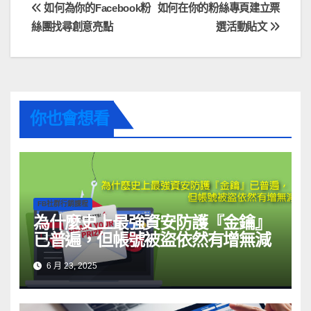
如何為你的Facebook粉
如何在你的粉絲專頁建立票
絲團找尋創意亮點
選活動貼文
你也會想看
FB社群行銷課程
為什麼史上最強資安防護『金鑰』
已普遍，但帳號被盜依然有增無減
6 月 23, 2025