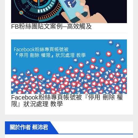
FB粉絲團貼文案例─高效觸及
Facebook粉絲專頁帳號被『停用 刪除 權
限』狀況處理 教學
關於作者 蔡沛君