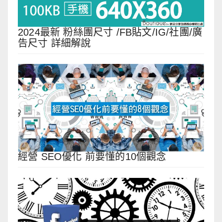
2024最新 粉絲團尺寸 /FB貼文/IG/社團/廣
告尺寸 詳細解說
經營 SEO優化 前要懂的10個觀念