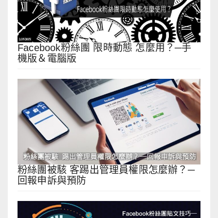
Facebook粉絲團 限時動態 怎麼用？─手
機版＆電腦版
粉絲團被駭 客踢出管理員權限怎麼辦？─
回報申訴與預防