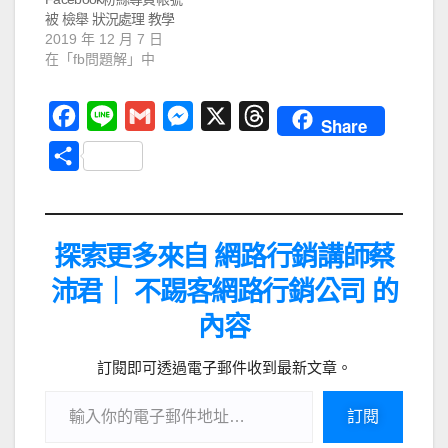
被 檢舉 狀況處理 教學
2019 年 12 月 7 日
在「fb問題解」中
F
L
G
M
X
T
Share
a
i
m
e
h
分
c
n
a
s
r
享
e
e
i
s
e
b
l
e
a
探索更多來自 網路行銷講師蔡
o
n
d
沛君｜ 不踢客網路行銷公司 的
o
g
s
內容
k
e
r
訂閱即可透過電子郵件收到最新文章。
訂閱