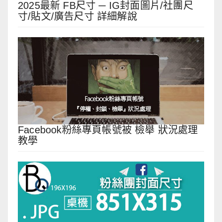
2025最新 FB尺寸 ─ IG封面圖片/社團尺
寸/貼文/廣告尺寸 詳細解說
Facebook粉絲專頁帳號被 檢舉 狀況處理
教學