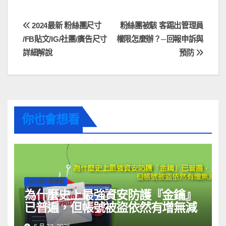
2024最新 粉絲團尺寸
粉絲團被駭 客踢出管理員
/FB貼文/IG/社團/廣告尺寸
權限怎麼辦？─回報申訴與
詳細解說
預防
你也會想看
FB社群行銷課程
為什麼史上最強資安防護『金鑰』
已普遍，但帳號被盜依然有增無減