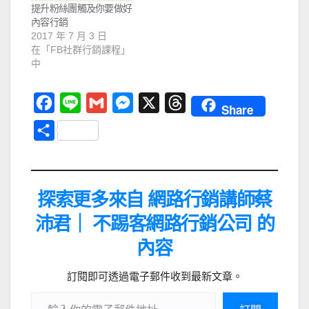
提升粉絲團觸及你要做好
內容行銷
2017 年 7 月 3 日
在「FB社群行銷課程」
中
F
L
G
M
X
T
Share
a
i
m
e
h
分
c
n
a
s
r
享
e
e
i
s
e
b
l
e
a
探索更多來自 網路行銷講師蔡
o
n
d
沛君｜ 不踢客網路行銷公司 的
o
g
s
內容
k
e
r
訂閱即可透過電子郵件收到最新文章。