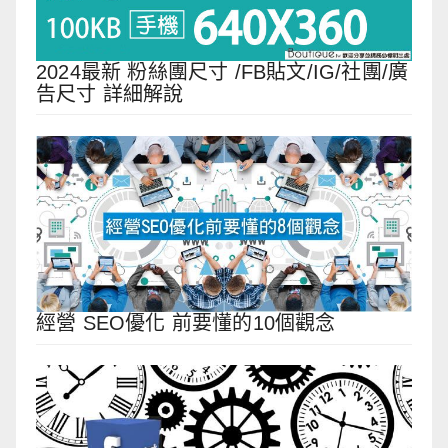
2024最新 粉絲團尺寸 /FB貼文/IG/社團/廣
告尺寸 詳細解說
經營 SEO優化 前要懂的10個觀念