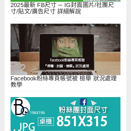
2025最新 FB尺寸 ─ IG封面圖片/社團尺
寸/貼文/廣告尺寸 詳細解說
Facebook粉絲專頁帳號被 檢舉 狀況處理
教學