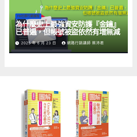
FB社群行銷課程
為什麼史上最強資安防護『金鑰』
已普遍，但帳號被盜依然有增無減
2025 年 6 月 23 日
網路行銷講師 蔡沛君