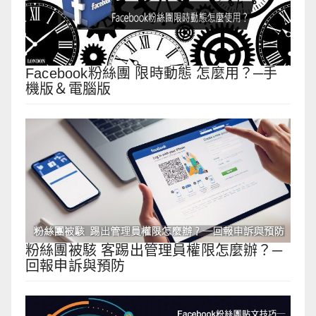
Facebook粉絲團 限時動態 怎麼用？─手
機版＆電腦版
粉絲團被駭 客踢出管理員權限怎麼辦？─
回報申訴與預防