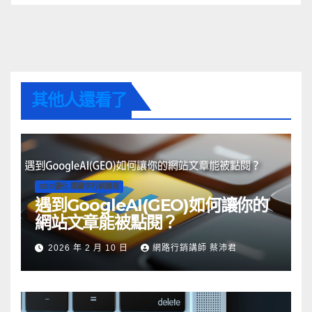
其他人還看了
SEO優化 關鍵字行銷課程
遇到GoogleAI(GEO)如何讓你的
網站文章能被點閱？
2026 年 2 月 10 日
網路行銷講師 蔡沛君