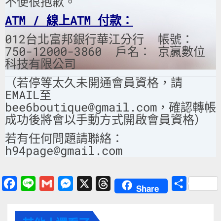
不便很抱歉。
ATM / 線上ATM 付款：
012台北富邦銀行華江分行 帳號：
750-12000-3860 戶名： 京贏數位
科技有限公司
（若停等太久未開通會員資格，請
EMAIL至
bee6boutique@gmail.com，確認轉帳
成功後將會以手動方式開啟會員資格）
若有任何問題請聯絡：
h94page@gmail.com
F
L
G
M
X
T
分
Share
a
i
m
e
h
享
c
n
a
s
r