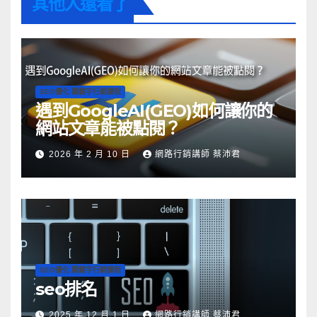
其他人還看了
e
e
i
s
e
b
l
e
a
o
n
d
o
g
s
SEO優化 關鍵字行銷課程
k
e
遇到GoogleAI(GEO)如何讓你的
r
網站文章能被點閱？
2026 年 2 月 10 日
網路行銷講師 蔡沛君
SEO優化 關鍵字行銷課程
seo排名
2025 年 12 月 1 日
網路行銷講師 蔡沛君