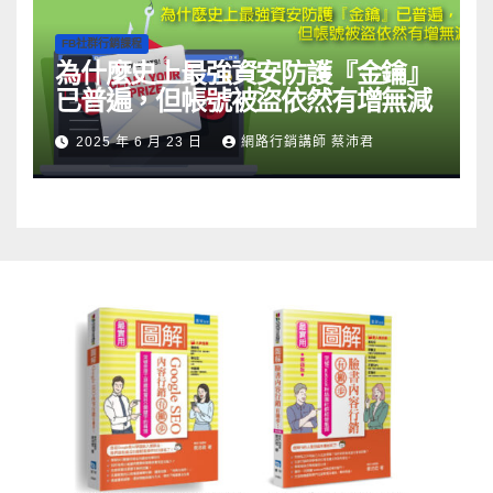
FB社群行銷課程
為什麼史上最強資安防護『金鑰』
已普遍，但帳號被盜依然有增無減
2025 年 6 月 23 日
網路行銷講師 蔡沛君