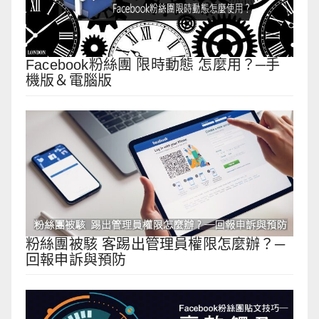
Facebook粉絲團 限時動態 怎麼用？─手
機版＆電腦版
粉絲團被駭 客踢出管理員權限怎麼辦？─
回報申訴與預防