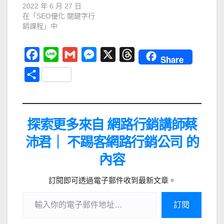
2022 年 6 月 27 日
在「SEO優化 關鍵字行
銷課程」中
F
L
G
M
X
T
Share
a
i
m
e
h
分
c
n
a
s
r
享
e
e
i
s
e
b
l
e
a
探索更多來自 網路行銷講師蔡
o
n
d
沛君｜ 不踢客網路行銷公司 的
o
g
s
內容
k
e
r
訂閱即可透過電子郵件收到最新文章。
訂閱