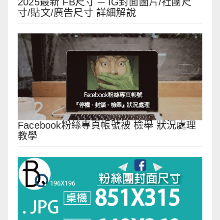
2025最新 FB尺寸 ─ IG封面圖片/社團尺
寸/貼文/廣告尺寸 詳細解說
Facebook粉絲專頁帳號被 檢舉 狀況處理
教學