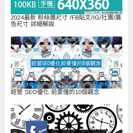
2024最新 粉絲團尺寸 /FB貼文/IG/社團/廣
告尺寸 詳細解說
經營 SEO優化 前要懂的10個觀念